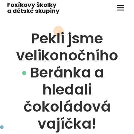
Foxíkovy školky
a dětské skupiny
Menu
ŠKOL
Pekli jsme
M
velikonočního
M
M
Beránka a
M
hledali
J
dít
čokoládová
ško
vajíčka!
DĚTS
D