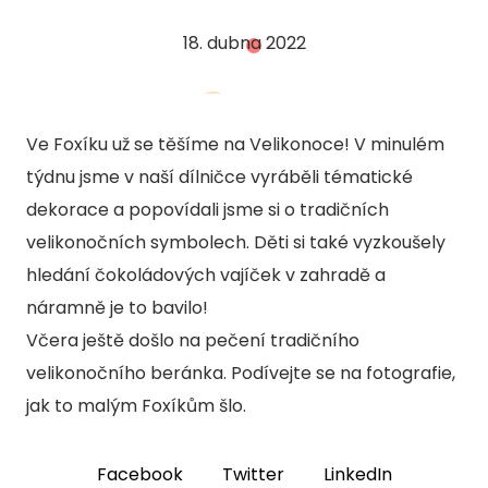
D
18. dubna 2022
D
D.
Ve Foxíku už se těšíme na Velikonoce! V minulém
D
týdnu jsme v naší dílničce vyráběli tématické
dekorace a popovídali jsme si o tradičních
AKTU
velikonočních symbolech. Děti si také vyzkoušely
KON
hledání čokoládových vajíček v zahradě a
náramně je to bavilo!
KURZ
Včera ještě došlo na pečení tradičního
POPT
velikonočního beránka. Podívejte se na fotografie,
jak to malým Foxíkům šlo.
Facebook
Twitter
LinkedIn