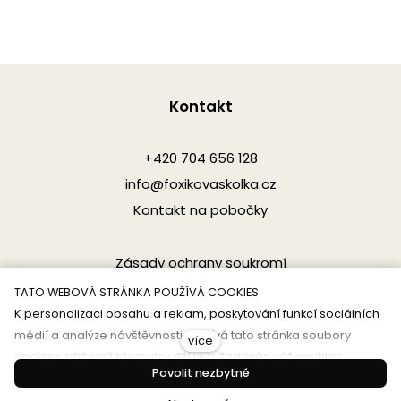
Kontakt
+420 704 656 128
info@foxikovaskolka.cz
Kontakt na pobočky
Zásady ochrany soukromí
TATO WEBOVÁ STRÁNKA POUŽÍVÁ COOKIES
K personalizaci obsahu a reklam, poskytování funkcí sociálních
médií a analýze návštěvnosti využívá tato stránka soubory
více
cookies, přičemž k tomuto užití je vyžadován váš souhlas.
Provozovatel stránek SmartFox Education - mateřská
Povolit nezbytné
Informace o tom, pro jaké další partnery udělujete souhlas,
škola s.r.o. Společnost je zapsána u Městského soudu
naleznete níže. Tyto údaje mohou být zkombinovány s dalšími