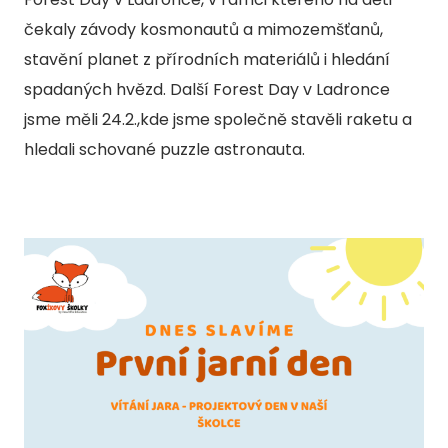
čekaly závody kosmonautů a mimozemšťanů,
D
stavění planet z přírodních materiálů i hledání
D
spadaných hvězd. Další Forest Day v Ladronce
D.
jsme měli 24.2.,kde jsme společně stavěli raketu a
D
hledali schované puzzle astronauta.
AKTU
KON
KURZ
POPT