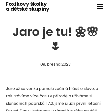
Foxíkovy školky
a dětské skupiny
Menu
ŠKOL
Jaro je tu! 🌼🌸
M
🌷
M
M
M
09. března 2023
J
dít
ško
Jaro už se venku pomalu začíná hlásit o slovo, a
tak trávíme více času v přírodě a užíváme si
DĚTS
slunečních paprsků. 17.2. jsme si užili první letošní
D
Forest Day v Ladronce, v rámci kterého na děti