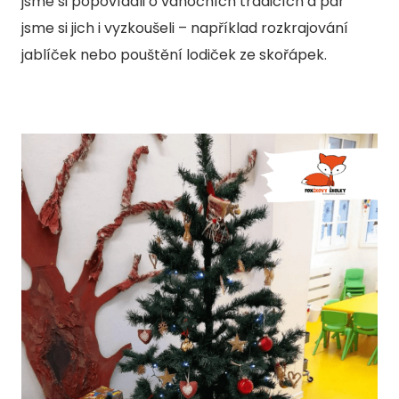
jsme si popovídali o vánočních tradicích a pár
jsme si jich i vyzkoušeli – například rozkrajování
jablíček nebo pouštění lodiček ze skořápek.