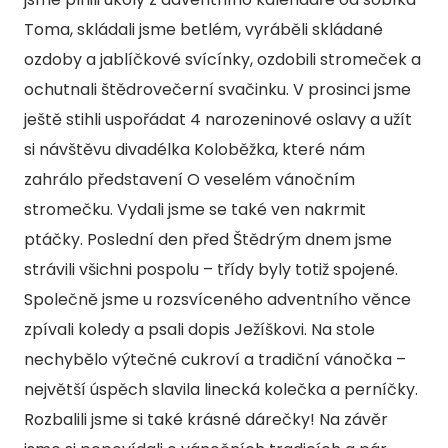
Toma, skládali jsme betlém, vyráběli skládané
D
ozdoby a jablíčkové svícínky, ozdobili stromeček a
D
ochutnali štědrovečerní svačinku. V prosinci jsme
D.
ještě stihli uspořádat 4 narozeninové oslavy a užít
D
si návštěvu divadélka Koloběžka, které nám
zahrálo představení O veselém vánočním
AKTU
stromečku. Vydali jsme se také ven nakrmit
ptáčky. Poslední den před Štědrým dnem jsme
KON
strávili všichni pospolu – třídy byly totiž spojené.
KURZ
Společně jsme u rozsvíceného adventního věnce
zpívali koledy a psali dopis Ježíškovi. Na stole
POPT
nechybělo výtečné cukroví a tradiční vánočka –
největší úspěch slavila linecká kolečka a perníčky.
Rozbalili jsme si také krásné dárečky! Na závěr