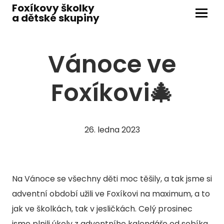
Foxíkovy školky
a dětské skupiny
Menu
ŠKOL
Vánoce ve
M
Foxíkovi🎄
M
M
M
26. ledna 2023
J
dít
ško
Na Vánoce se všechny děti moc těšily, a tak jsme si
adventní období užili ve Foxíkovi na maximum, a to
DĚTS
jak ve školkách, tak v jesličkách. Celý prosinec
D
jsme plnili úkoly z adventního kalendáře od sobíka