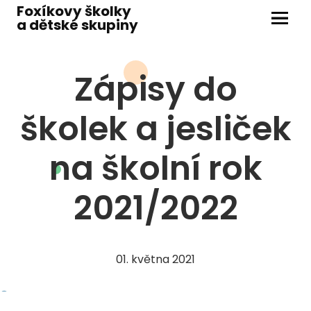
Foxíkovy školky
a dětské skupiny
Menu
ŠKOL
Zápisy do
M
školek a jesliček
M
M
na školní rok
M
2021/2022
J
dít
ško
01. května 2021
DĚTS
D