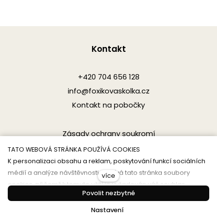
Kontakt
+420 704 656 128
info@foxikovaskolka.cz
Kontakt na pobočky
Zásady ochrany soukromí
TATO WEBOVÁ STRÁNKA POUŽÍVÁ COOKIES
K personalizaci obsahu a reklam, poskytování funkcí sociálních
médií a analýze návštěvnosti využívá tato stránka soubory
více
cookies, přičemž k tomuto užití je vyžadován váš souhlas.
Provozovatel stránek SmartFox Education - mateřská
Povolit nezbytné
Informace o tom, pro jaké další partnery udělujete souhlas,
škola s.r.o. Společnost je zapsána u Městského soudu
naleznete níže. Tyto údaje mohou být zkombinovány s dalšími
Nastavení