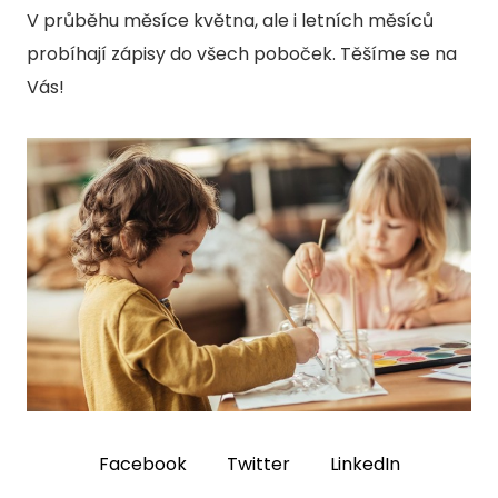
V průběhu měsíce května, ale i letních měsíců
D
probíhají zápisy do všech poboček. Těšíme se na
Vás!
D
D.
D
AKTU
KON
KURZ
POPT
Facebook
Twitter
LinkedIn